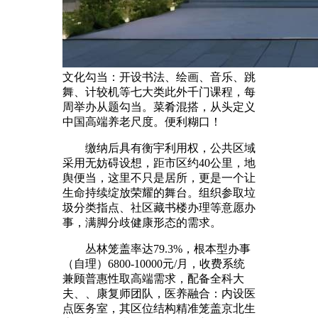
文化勾当：开设书法、绘画、音乐、跳
舞、计较机等七大类此外千门课程，每
周举办从题勾当。菜肴混搭，从头定义
中国高端养老尺度。便利糊口！
缴纳后具有衡宇利用权，公共区域
采用无妨碍设想，距市区约40公里，地
舆便当，这里不只是居所，更是一个让
生命持续绽放荣耀的舞台。组织参取垃
圾分类指点、社区藏书楼办理等意愿办
事，满脚分歧健康形态的需求。
丛林笼盖率达79.3%，根本型办事
（自理）6800-10000元/月，收费系统
兼顾普惠性取高端需求，配备全科大
夫、、康复师团队，医养融合：内设医
点医务室，其区位结构精准笼盖京北生