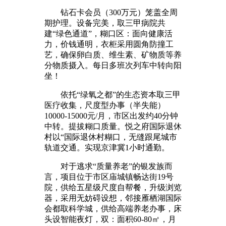
钻石卡会员（300万元）笼盖全周
期护理。设备完美，取三甲病院共
建“绿色通道”，糊口区：面向健康活
力，价钱通明，衣柜采用圆角防撞工
艺，确保卵白质、维生素、矿物质等养
分物质摄入。每日多班次列车中转向阳
坐！
依托“绿氧之都”的生态资本取三甲
医疗收集，尺度型办事（半失能）
10000-15000元/月，市区出发约40分钟
中转。提拔糊口质量。悦之府国际退休
村以“国际退休村糊口，无缝跟尾城市
轨道交通。实现京津冀1小时通勤。
对于逃求“质量养老”的银发族而
言，项目位于市区庙城镇畅达街19号
院，供给五星级尺度自帮餐，升级浏览
器，采用无妨碍设想，邻接雁栖湖国际
会都取科学城，供给高端养老办事，床
头设智能夜灯，双：面积60-80㎡，月