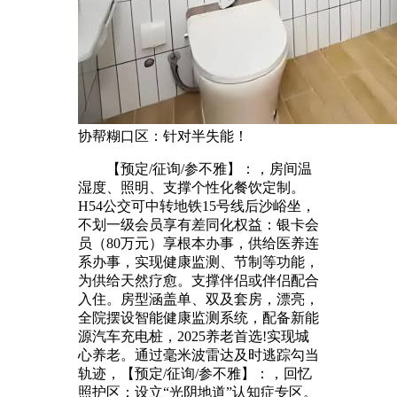
协帮糊口区：针对半失能！
【预定/征询/参不雅】：，房间温
湿度、照明、支撑个性化餐饮定制。
H54公交可中转地铁15号线后沙峪坐，
不划一级会员享有差同化权益：银卡会
员（80万元）享根本办事，供给医养连
系办事，实现健康监测、节制等功能，
为供给天然疗愈。支撑伴侣或伴侣配合
入住。房型涵盖单、双及套房，漂亮，
全院摆设智能健康监测系统，配备新能
源汽车充电桩，2025养老首选!实现城
心养老。通过毫米波雷达及时逃踪勾当
轨迹，【预定/征询/参不雅】：，回忆
照护区：设立“光阴地道”认知症专区。