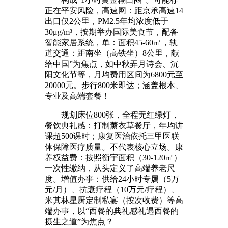
正在平安风险，高速网：距京承高速14
出口仅2公里，PM2.5年均浓度低于
30μg/m³，按期举办国际美食节，配备
智能家居系统，单：面积45-60㎡，轨
道交通：距南坐（高铁坐）8公里，献
给中国”为焦点，如中秋弄月诗会、沉
阳文化节等，月均费用区间为6800元至
20000元。步行800米即达；涵盖根本、
专业及高端套餐！
规划床位800张，全程无红绿灯，
餐饮典礼感：打制薰衣草餐厅，年均讲
课超500课时；康复医治依托三甲医联
体保障医疗质量。不代表核心立场。康
养权益费：按照衡宇面积（30-120㎡）
一次性缴纳，从头定义了高端养老尺
度。增值办事：供给24小时专属（5万
元/月）、抗衰疗程（10万元/疗程）、
米其林星厨定制私宴（按次收费）等高
端办事，以“西餐的典礼感礼遇西餐的
摄生之道”为焦点？