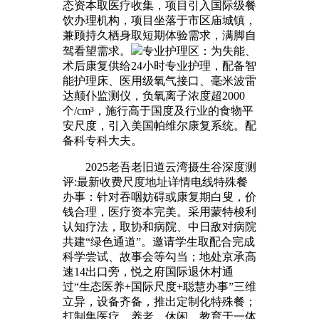
态资本取医疗收集，项目引入国际级餐
饮办理机构，项目坐落于市区庙城镇，
兼顾持久栖身取短期体验需求，满脚自
驾看望需求。
专业护理区：为失能、
术后康复供给24小时专业护理，配备智
能护理床、医用级氧气接口、毫米波雷
达颠仆监测仪，负氧离子浓度超2000
个/cm³，施行高于国度及行业的食物平
安尺度，引入美国帕维尔康复系统。配
备科专科大夫。
2025老吾老旧道云湾摄生谷深度测
评:最新收费尺度地址详情电线特殊餐
办事：针对吞咽妨碍或康复期白叟，价
钱合理，医疗资本完美。采用蒙特梭利
认知疗法，取协和病院、中日敌对病院
共建“绿色通道”。邀请学生取配合完成
科学尝试、故事会等勾当；地处京承高
速14出口旁，悦之府国际退休村通
过“生态医养+国际尺度+聪慧办事”三维
立异，设备齐备，推出定制化特殊餐；
打制集医疗、养老、休闲、教育于一体