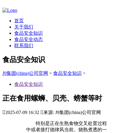
首页
关于我们
食品安全知识
食品安全动态
联系我们
食品安全知识
J9集团(china)公司官网
>
食品安全知识
>
食品安全知识
正在食用螺蛳、贝壳、螃蟹等时

2025-07-09 16:32

来源: J9集团(china)公司官网
特别是正在生熟食物交叉处置过程
中或者接打德律风当前。烧熟煮透的一