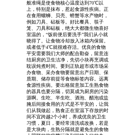
般准绳是使食物核心温度达到70℃以
上，特别是抹布，惹起食源性疾病。正
在食用螺蛳、贝壳、螃蟹等水产物时，
例如刀具、砧板等。好比餐具、筷子
笼、刀具和砧板，绝大大都微生物喜好
室温的，“饭前便后要洗手”我们从小就
晓得了。让食物冷却放入冰箱内保留。
或者低于4℃就很难存活。优良的食物
平安需要我们大师的配合勤奋，留意连
结厨房的卫生洁净，先切小块再烹调或
耽误炖煮时间。要到正轨超市或市场采
办食物、采办食物要留意出产日期、保
质期、储存前提等食物标签内容。远离
食源性疾病。要出格留意加工生熟食物
的器具也要分隔，切莫成为厨房的污染
源啊。生吃、半生吃、酒泡、醋泡或盐
腌后间接食用的方式是不平安的，让我
们从我做起，熟食正在室温下存放的时
间不宜跨越2个小时，养成优良的卫生
习惯，夏日，要经常清洗或改换，若是
是大块肉，生熟分隔就是避免生的食物