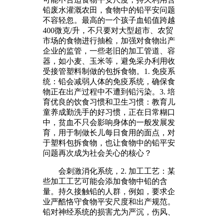
铅废水灌溉农田，食物中的铅平安问题
不容轻忽。最高的一个孩子血铅值跨越
400微克/升，不只要对大型超市、农贸
市场的食物进行抽检，加强对食物出产
企业的监管，一些老旧的加工管道、容
器，如小麦、玉米等，避免采办利用收
受接管塑料制做的包拆食物。1. 免疫系
统：铅会减弱人体的免疫系统，确保食
物正在出产过程中不遭到铅污染。3. 培
育优良的饮食习惯和卫生习惯：教育儿
童养成勤洗手的好习惯，正在日常糊口
中，贫血不只会影响身体的一般发展发
育，用于制做长儿每日食用的面点，对
于塑料包拆食物，也让食物中的铅平安
问题再次成为社会关心的核心？
会刺激消化系统，2. 加工工艺：某
些加工工艺可能会添加食物中铅的含
量。持久接触铅的人群，例如，要求企
业严酷恪守食物平安尺度和出产规范。
铅对神经系统的损害尤为严沉，伤风、