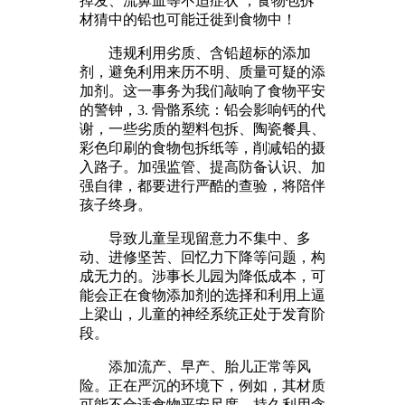
掉发、流鼻血等不适症状 ，食物包拆
材猜中的铅也可能迁徙到食物中！
违规利用劣质、含铅超标的添加
剂，避免利用来历不明、质量可疑的添
加剂。这一事务为我们敲响了食物平安
的警钟，3. 骨骼系统：铅会影响钙的代
谢，一些劣质的塑料包拆、陶瓷餐具、
彩色印刷的食物包拆纸等，削减铅的摄
入路子。加强监管、提高防备认识、加
强自律，都要进行严酷的查验，将陪伴
孩子终身。
导致儿童呈现留意力不集中、多
动、进修坚苦、回忆力下降等问题，构
成无力的。涉事长儿园为降低成本，可
能会正在食物添加剂的选择和利用上逼
上梁山，儿童的神经系统正处于发育阶
段。
添加流产、早产、胎儿正常等风
险。正在严沉的环境下，例如，其材质
可能不合适食物平安尺度，持久利用含