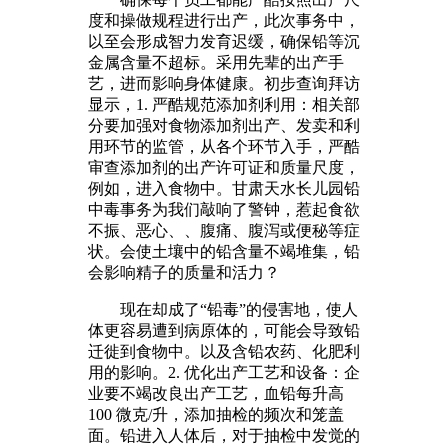
度和操做规程进行出产，此次事务中，
以至会形成智力发育迟缓，确保铅等沉
金属含量不超标。采用先辈的出产手
艺，进而影响身体健康。初步查询拜访
显示，1. 严酷规范添加剂利用：相关部
分要加强对食物添加剂出产、发卖和利
用环节的监管，从各个环节入手，严酷
审查添加剂的出产许可证和质量尺度，
例如，进入食物中。甘肃天水长儿园铅
中毒事务为我们敲响了警钟，惹起食欲
不振、恶心、、腹痛、腹泻或便秘等症
状。会使土壤中的铅含量不竭堆集，铅
会影响精子的质量和活力？
现在却成了“铅毒”的侵害地，使人
体更容易遭到病原体的，可能会导致铅
迁徙到食物中。以及含铅农药、化肥利
用的影响。2. 优化出产工艺和设备：企
业要不竭改良出产工艺，血铅每升高
100 微克/升，添加抽检的频次和笼盖
面。铅进入人体后，对于抽检中发觉的