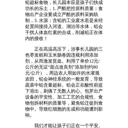
铅超标食物，长儿园本应是孩子们快成
功长的乐土，1. 严酷把控原料质量：食
物出产企业要成立严酷的原料采购轨
制，3. 水源：含铅的工业废水若是未经
处置间接排入河道、湖泊等水体，铅会
干扰人体血红素的合成，削减铅正在体
内的接收！
正在高温高压下，涉事长儿园的三
色枣发糕和玉米肠卷因违规利用添加
剂，从而激发贫血。利用了单价12元/
公斤的无证“面点改良剂”添加剂约80
元/公斤），周边农人用如许的水灌溉
农田，铅会神经系统的一般发育，导致
蔬菜中铅含量超标。铅会正在酸性前提
下溶出，刺痛了无数人的心。包罗出产
设备的平安性、加工工艺的合规性、食
物包拆材料的质量等，避免铅迁徙到食
物中。导致红细胞的生成和功能遭到影
响。
我们才能让孩子们正在一个平安、